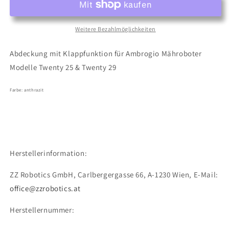
die
die
Ladestation
Ladestation
-
-
Weitere Bezahlmöglichkeiten
klappbar
klappbar
/
/
Abdeckung mit Klappfunktion für Ambrogio Mähroboter
Garage
Garage
Modelle Twenty 25 & Twenty 29
(Ambrogio
(Ambrogio
Twenty
Twenty
Farbe: anthrazit
25
25
&amp;
&amp;
Twenty
Twenty
29)
29)
Herstellerinformation:
ZZ Robotics GmbH, Carlbergergasse 66, A-1230 Wien, E-Mail:
office@zzrobotics.at
Herstellernummer: