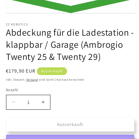
Medien
1
in
ZZ ROBOTICS
Abdeckung für die Ladestation -
Modal
öffnen
klappbar / Garage (Ambrogio
Twenty 25 & Twenty 29)
Normaler
€179,90 EUR
Ausverkauft
Preis
Inkl. Steuern.
Versand
wird beim Checkout berechnet
Anzahl
Anzahl
Verringere
Erhöhe
die
die
Menge
Menge
für
für
Ausverkauft
Abdeckung
Abdeckung
für
für