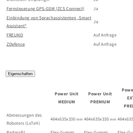
Fernsteuerung GPS-GSM (ZCS Connect)
Ja
Einbindung von Sprachassistenten „Smart
Ja
Assistant“
FREUND
Auf Anfrage
ZDefence
Auf Anfrage
Eigenschaften
Powe
Power Unit
Power Unit
EX
MEDIUM
PREMIUM
PRE
Abmessungen des
464x635x330
464x635x330
464x63
mm
mm
Roboters (LxTxH)
Radprofil
Flex-Gummi
Flex-Gummi
Flex-G