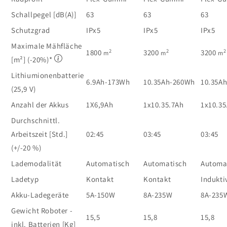
Schallpegel [dB(A)]
63
63
63
Schutzgrad
IPx5
IPx5
IPx5
Maximale Mähfläche
2
2
2
1800
3200
3200
m
m
m
[m²] (-20%)*
Lithiumionenbatterie
6.9Ah-173Wh
10.35Ah-260Wh
10.35A
(25,9 V)
Anzahl der Akkus
1X6,9Ah
1x10.35.7Ah
1x10.35
Durchschnittl.
Arbeitszeit [Std.]
02:45
03:45
03:45
(+/-20 %)
Lademodalität
Automatisch
Automatisch
Automa
Ladetyp
Kontakt
Kontakt
Indukti
Akku-Ladegeräte
5A-150W
8A-235W
8A-235
Gewicht Roboter -
15,5
15,8
15,8
inkl. Batterien [Kg]