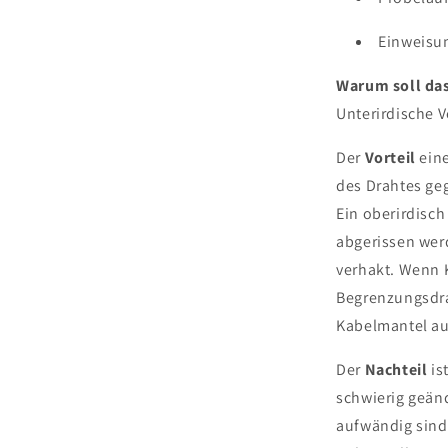
Einweisun
Warum soll das
Unterirdische V
Der
Vorteil
eine
des Drahtes ge
Ein oberirdisc
abgerissen wer
verhakt. Wenn 
Begrenzungsdrah
Kabelmantel au
Der
Nachteil
is
schwierig geän
aufwändig sind