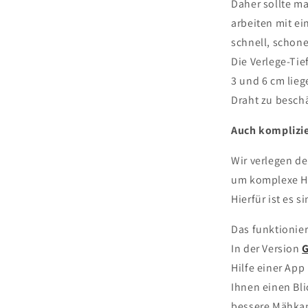
Daher sollte m
arbeiten mit ei
schnell, schone
Die Verlege-Tief
3 und 6 cm lieg
Draht zu besch
Auch komplizie
Wir verlegen d
um komplexe H
Hierfür ist es 
Das funktionie
In der Version
G
Hilfe einer Ap
Ihnen einen Bli
bessere Mähka