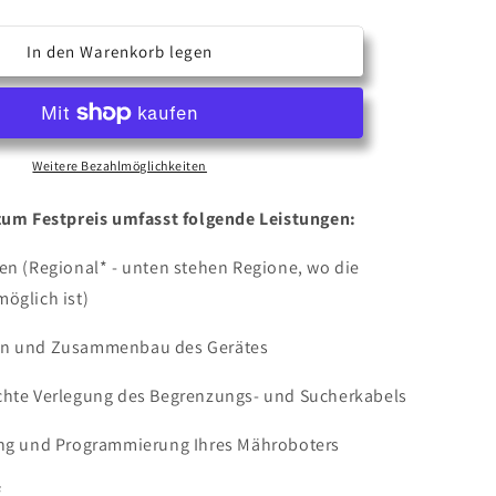
die
Menge
für
In den Warenkorb legen
r
Mähroboter
Installation
bis
1000
m²
Weitere Bezahlmöglichkeiten
h
unterirdisch
zum Festpreis umfasst folgende Leistungen:
en (Regional* - unten stehen Regione, wo die
möglich ist)
n und Zusammenbau des Gerätes
chte Verlegung des Begrenzungs- und Sucherkabels
ung und Programmierung Ihres Mähroboters
f