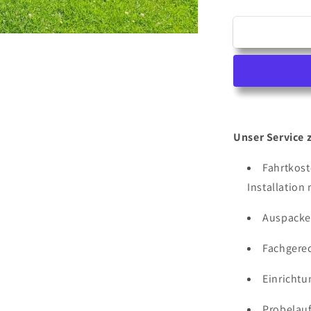
die
Menge
für
Mährobote
Installation
bis
1000
m²
unterirdisc
Unser Service 
Fahrtkost
Installation 
Auspacke
Fachgere
Einricht
Probelau