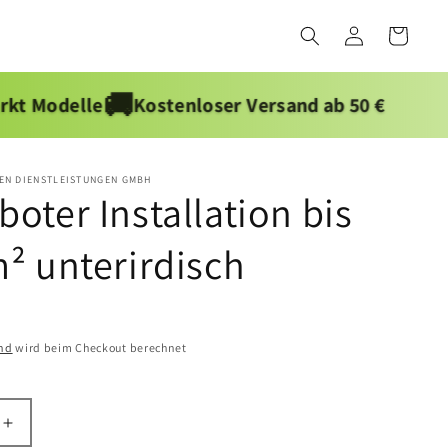
Einloggen
Warenkorb
🚚
Kostenloser Versand ab 50 €
TEN DIENSTLEISTUNGEN GMBH
oter Installation bis
² unterirdisch
nd
wird beim Checkout berechnet
Erhöhe