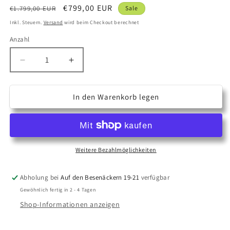
Normaler
Verkaufspreis
€799,00 EUR
€1.799,00 EUR
Sale
Preis
Inkl. Steuern.
Versand
wird beim Checkout berechnet
Anzahl
Anzahl
Verringere
Erhöhe
die
die
Menge
Menge
für
für
In den Warenkorb legen
Kress
Kress
Mission
Mission
KR121E
KR121E
Weitere Bezahlmöglichkeiten
Abholung bei
Auf den Besenäckern 19-21
verfügbar
Gewöhnlich fertig in 2 - 4 Tagen
Shop-Informationen anzeigen