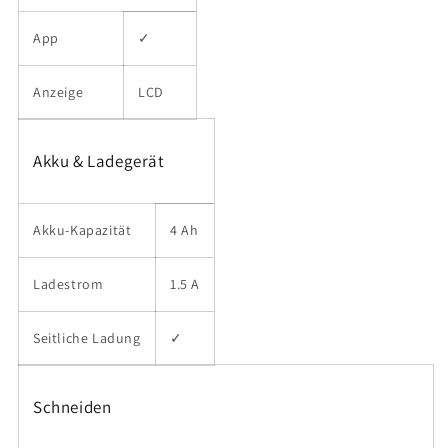
App
✓
Anzeige
LCD
Akku & Ladegerät
Akku-Kapazität
4 Ah
Ladestrom
1.5 A
Seitliche Ladung
✓
Schneiden