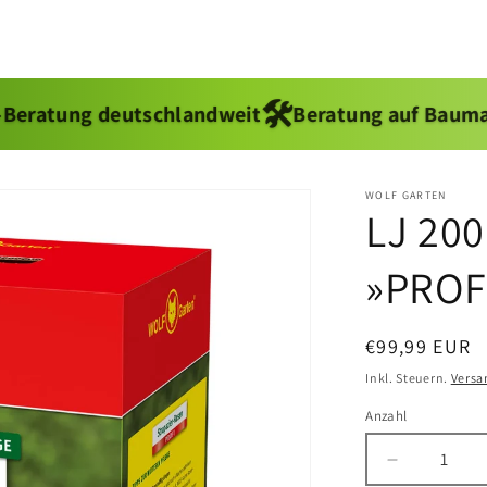
🛠
deutschlandweit
Beratung auf Baumarkt Model
WOLF GARTEN
LJ 20
»PROF
Normaler
€99,99 EUR
Preis
Inkl. Steuern.
Versa
Anzahl
Anzahl
Verringere