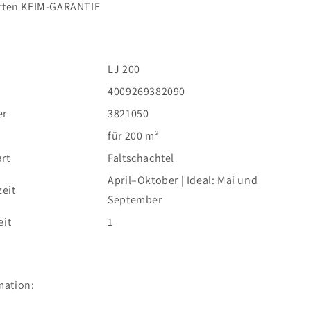
ten KEIM-GARANTIE
LJ 200
4009269382090
er
3821050
für 200 m²
rt
Faltschachtel
April–Oktober | Ideal: Mai und
eit
September
eit
1
mation: