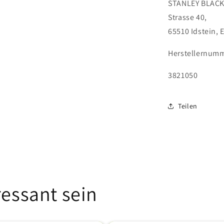
STANLEY BLAC
Strasse 40,
65510 Idstein,
E
Herstellernumm
3821050
Teilen
ressant sein