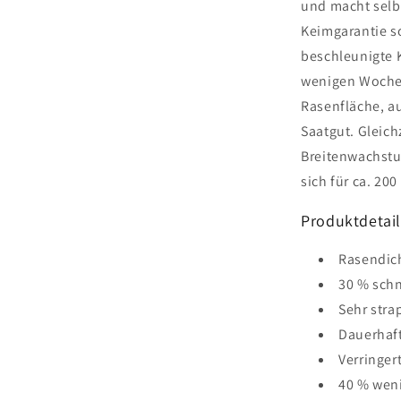
und macht selbs
Keimgarantie s
beschleunigte 
wenigen Wochen 
Rasenfläche, auf
Saatgut. Gleich
Breitenwachstu
sich für ca. 200
Produktdetail
Rasendich
30 % schn
Sehr stra
Dauerhaft
Verringer
40 % weni