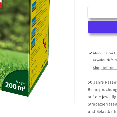
die
Menge
für
LJ
200
STRAPAZI
RASEN
»PROFI«
Abholung bei
Au
Gewöhnlich ferti
Shop-Informa
50 Jahre Rasen
Beanspruchung 
auf die jeweil
Strapazierrase
und Belastbarke