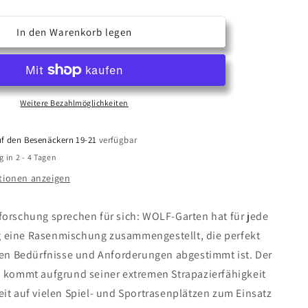
die
Menge
für
In den Warenkorb legen
LJ
200
ER-
STRAPAZIER-
RASEN
»PROFI«
Weitere Bezahlmöglichkeiten
f den Besenäckern 19-21
verfügbar
g in 2 - 4 Tagen
tionen anzeigen
forschung sprechen für sich: WOLF-Garten hat für jede
eine Rasenmischung zusammengestellt, die perfekt
igen Bedürfnisse und Anforderungen abgestimmt ist. Der
n kommt aufgrund seiner extremen Strapazierfähigkeit
it auf vielen Spiel- und Sportrasenplätzen zum Einsatz