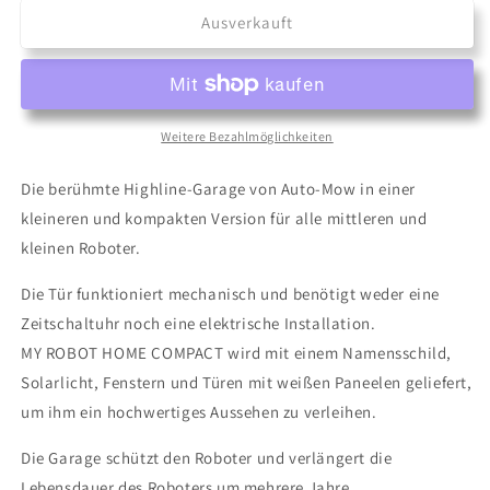
für
für
Ausverkauft
My
My
Robot
Robot
Home
Home
Compact
Compact
-
-
Weitere Bezahlmöglichkeiten
Mähroboter
Mähroboter
Garage
Garage
Die berühmte Highline-Garage von Auto-Mow in einer
kleineren und kompakten Version für alle mittleren und
kleinen Roboter.
Die Tür funktioniert mechanisch und benötigt weder eine
Zeitschaltuhr noch eine elektrische Installation.
MY ROBOT HOME COMPACT wird mit einem Namensschild,
Solarlicht, Fenstern und Türen mit weißen Paneelen geliefert,
um ihm ein hochwertiges Aussehen zu verleihen.
Die Garage schützt den Roboter und verlängert die
Lebensdauer des Roboters um mehrere Jahre.