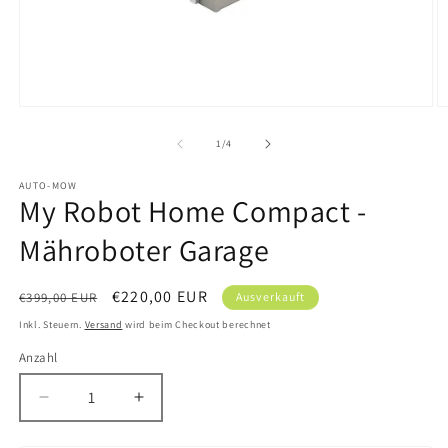
Medien
M
1
2
in
in
von
1
/
4
Modal
M
öffnen
ö
AUTO-MOW
My Robot Home Compact -
Mähroboter Garage
Normaler
Verkaufspreis
€220,00 EUR
€399,00 EUR
Ausverkauft
Preis
Inkl. Steuern.
Versand
wird beim Checkout berechnet
Anzahl
Anzahl
Verringere
Erhöhe
die
die
Menge
Menge