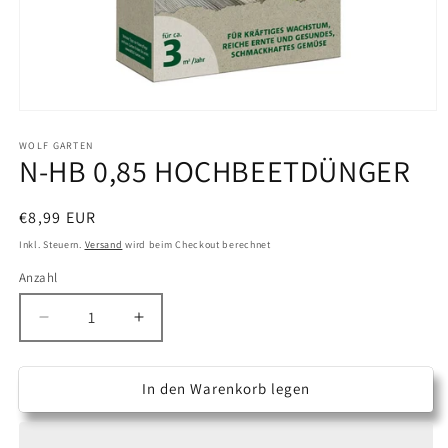
Medien
1
in
WOLF GARTEN
N-HB 0,85 HOCHBEETDÜNGER
Modal
öffnen
Normaler
€8,99 EUR
Preis
Inkl. Steuern.
Versand
wird beim Checkout berechnet
Anzahl
Anzahl
Verringere
Erhöhe
die
die
Menge
Menge
für
für
In den Warenkorb legen
N-
N-
HB
HB