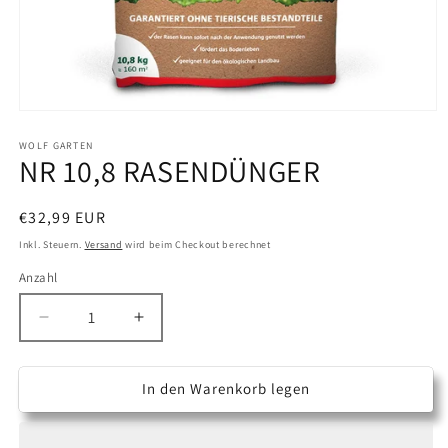
Medien
1
in
WOLF GARTEN
NR 10,8 RASENDÜNGER
Modal
öffnen
Normaler
€32,99 EUR
Preis
Inkl. Steuern.
Versand
wird beim Checkout berechnet
Anzahl
Anzahl
Verringere
Erhöhe
die
die
Menge
Menge
für
für
In den Warenkorb legen
NR
NR
10,8
10,8