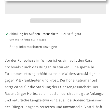
NR-
NR-
H
H
18,9
18,9
RASENDÜNGER
RASENDÜNGER
HERBST
HERBST
Abholung bei
Auf den Besenäckern 19-21
verfügbar
Gewöhnlich fertig in 2 - 4 Tagen
Shop-Informationen anzeigen
Vor der Ruhephase im Winter ist es sinnvoll, den Rasen
nochmals durch das Düngen zu stärken. Eine spezielle
Zusammensetzung erhöht dabei die Widerstandsfähigkeit
gegen Pilzkrankheiten und Frost. Der hohe Kaliumanteil
sorgt dabei für die Stärkung der Pflanzengesundheit. Der
Rasendünger Herbst zeichnet sich durch seine gute Anfangs-
und natürliche Langzeitwirkung aus., da Bodenorganismen
den Dünger langsam zersetzen und umwandeln. Vorteilhaft