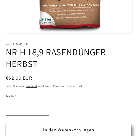
Medien
1
in
WOLF GARTEN
NR-H 18,9 RASENDÜNGER
Modal
öffnen
HERBST
Normaler
€52,99 EUR
Preis
Inkl. Steuern.
Versand
wird beim Checkout berechnet
Anzahl
Anzahl
Verringere
Erhöhe
die
die
Menge
Menge
für
für
In den Warenkorb legen