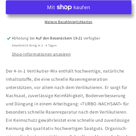
MIX
MIX
125
125
VERTIKUTIER-
VERTIKUTIER-
MIX
MIX
Weitere Bezahlmöglichkeiten
4-
4-
IN-
IN-
Abholung bei
Auf den Besenäckern 19-21
verfügbar
1
1
Gewöhnlich fertig in 2 - 4 Tagen
Shop-Informationen anzeigen
Der 4-in-1 Vertikutier-Mix enthält hochwertige, natürliche
Inhaltsstoffe, die eine schnelle Rasenregeneration
unterstützen, vor allem nach dem Vertikutieren. Er sorgt für
Nachsaat, zuverlässige Keimfähigkeit, Bodenverbesserung
und Düngung in einem Arbeitsgang: »TURBO-NACHSAAT« für
besonders schnelle Rasenreparatur nach dem Vertikutieren.
Ein Keimschutz gewährleistet eine schnelle und zuverlässige
Keimung des qualitativ hochwertigen Saatguts. Organisch-