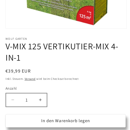
Medien
1
in
WOLF GARTEN
V-MIX 125 VERTIKUTIER-MIX 4-
Modal
öffnen
IN-1
Normaler
€39,99 EUR
Preis
Inkl. Steuern.
Versand
wird beim Checkout berechnet
Anzahl
Anzahl
Verringere
Erhöhe
die
die
Menge
Menge
für
für
In den Warenkorb legen
V-
V-